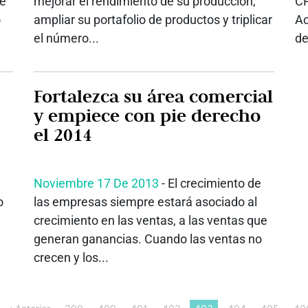
ue
mejorar el rendimiento de su producción,
C
o
ampliar su portafolio de productos y triplicar
Ac
el número...
de
Fortalezca su área comercial
y empiece con pie derecho
el 2014
Noviembre 17 De 2013
- El crecimiento de
o
las empresas siempre estará asociado al
crecimiento en las ventas, a las ventas que
generan ganancias. Cuando las ventas no
crecen y los...
‹ Anterior
399
400
401
402
403
404
405
40