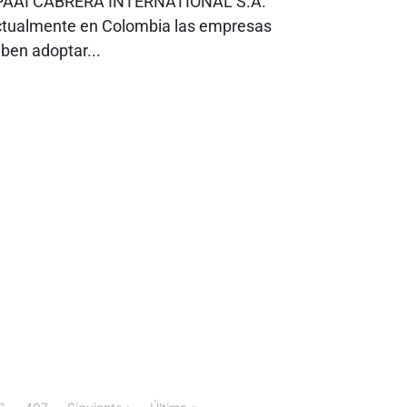
PAAI CABRERA INTERNATIONAL S.A.
tualmente en Colombia las empresas
ben adoptar...
6
407
Siguiente ›
Última »