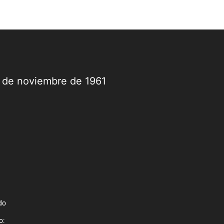
9 de noviembre de 1961
do
o: