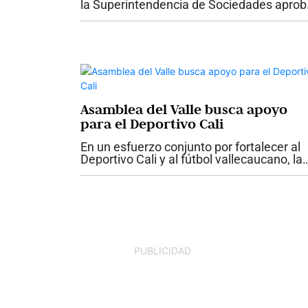
la Superintendencia de Sociedades aprob
el Acuerdo de Reestructuración del Club. 
decisión fue comunicada oficialmente a l
asociados y la hinchada a...
Asamblea del Valle busca apoyo
para el Deportivo Cali
En un esfuerzo conjunto por fortalecer al
Deportivo Cali y al fútbol vallecaucano, la
Comisión Accidental para el Apoyo y
Gestión del Fútbol Profesional Vallecauc
de la Asamblea Departamental del Valle..
PUBLICIDAD