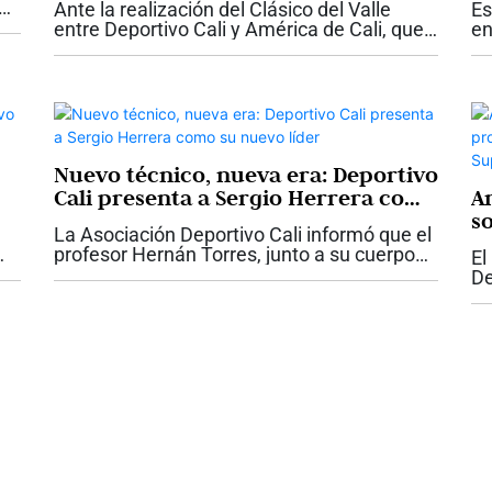
ó
Ante la realización del Clásico del Valle
Es
La
entre Deportivo Cali y América de Cali, que
en
os
se llevará a cabo este sábado, 18 de
hi
octubre, en el Estadio de Palmaseca, en el
la
municipio de Palmira, las autoridades...
co
Nuevo técnico, nueva era: Deportivo
Cali presenta a Sergio Herrera como
An
su nuevo líder
s
La Asociación Deportivo Cali informó que el
r
profesor Hernán Torres, junto a su cuerpo
El
S
técnico, dejó de ser el entrenador del equipo
De
ano
profesional. La decisión se tomó tras un
Su
.
acuerdo entre el Comité...
so
re
Le