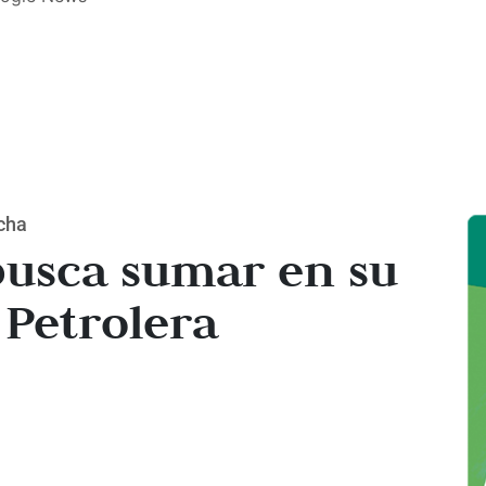
ncha
busca sumar en su
a Petrolera