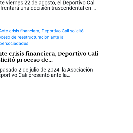
te viernes 22 de agosto, el Deportivo Cali
frentará una decisión trascendental en su
storia. A las 10:00 a. m. está programada
 asamblea extraordinaria de asociados,
nvocada oficialmente por su...
te crisis financiera, Deportivo Cali
olicitó proceso de
eestructuración ante la
 pasado 2 de julio de 2024, la Asociación
upersociedades
portivo Cali presentó ante la
perintendencia de Sociedades una
licitud de admisión a un acuerdo de
estructuración en los términos de las
yes 550 de...