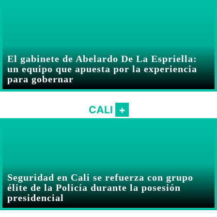
El gabinete de Abelardo De La Espriella:
un equipo que apuesta por la experiencia
para gobernar
CALI
Seguridad en Cali se refuerza con grupo
élite de la Policía durante la posesión
presidencial