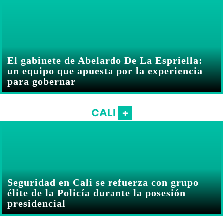
El gabinete de Abelardo De La Espriella:
un equipo que apuesta por la experiencia
para gobernar
CALI
Seguridad en Cali se refuerza con grupo
élite de la Policía durante la posesión
presidencial