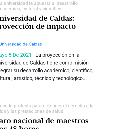
a universidad le apuesta al desarrollo
cadémico, cultural y científico
niversidad de Caldas:
royección de impacto
yo 5 De 2021
- La proyección en la
iversidad de Caldas tiene como misión
tegrar su desarrollo académico, científico,
ltural, artístico, técnico y tecnológico...
ecode protesta para defender el derecho a la
ida y las prestaciones de salud
aro nacional de maestros
or 48 horas