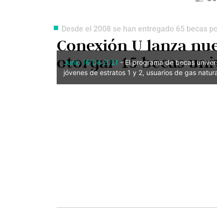
Desde el 2008 se han entregado 65 becas por
Conexión U lanza nu
otorgar 15 becas uni
Junio 16 De 2021
- El programa de becas univers
jóvenes de estratos 1 y 2, usuarios de gas natur