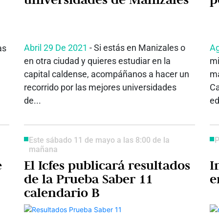
Abril 29 De 2021
- Si estás en Manizales o
Ag
as
en otra ciudad y quieres estudiar en la
mi
capital caldense, acompáñanos a hacer un
má
recorrido por las mejores universidades
Ca
de...
ed
Este sábado 11 de mayo a las 8:00 de la
P
mañana
e
El Icfes publicará resultados
I
de la Prueba Saber 11
e
calendario B