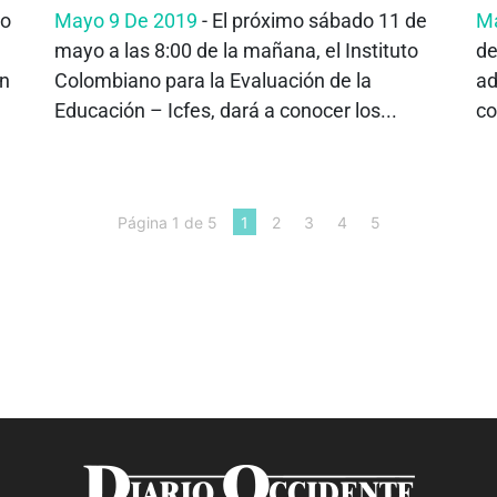
jo
Mayo 9 De 2019
- El próximo sábado 11 de
Ma
mayo a las 8:00 de la mañana, el Instituto
de
en
Colombiano para la Evaluación de la
ad
.
Educación – Icfes, dará a conocer los...
co
Página 1 de 5
1
2
3
4
5