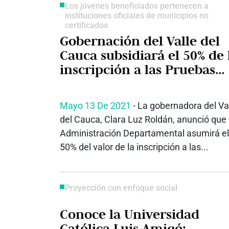
Los jóvenes beneficiados pertenecen a
instituciones oficiales de municipios no
certificados
Gobernación del Valle del
Cauca subsidiará el 50% de 
inscripción a las Pruebas
Saber 11 a 7.885 estudiante
Mayo 13 De 2021
- La gobernadora del Va
del Cauca, Clara Luz Roldán, anunció que 
Administración Departamental asumirá el
50% del valor de la inscripción a las...
Proyección con enfoque social
Conoce la Universidad
Católica Luis Amigó: