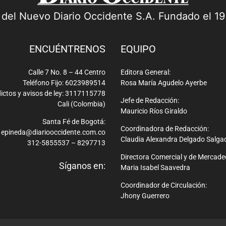
a del Nuevo Diario Occidente S.A. Fundado el 1
ENCUÉNTRENOS
EQUIPO
Calle 7 No. 8 – 44 Centro
Editora General:
Teléfono Fijo: 6023989514
Rosa María Agudelo Ayerbe
ictos y avisos de ley: 3117115778
Jefe de Redacción:
Cali (Colombia)
Mauricio Ríos Giraldo
Santa Fé de Bogotá:
Coordinadora de Redacción:
epineda@diariooccidente.com.co
Claudia Alexandra Delgado Salga
312-5855537 – 8297713
Directora Comercial y de Mercade
Síganos en:
Maria Isabel Saavedra
Coordinador de Circulación:
Jhony Guerrero