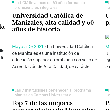
La UCM lleva más de 60 años formando
L
profesionales integrales
a
Universidad Católica de
U
Manizales, alta calidad y 60
p
la
años de historia
s
Mayo 5 De 2021
- La Universidad Católica
Ma
lle
de Manizales es una institución de
Un
la
educación superior colombiana con sello de
in
Acreditación de Alta Calidad, de carácter...
cu
Las 7 instituciones pertenecen al programa
F
Manizales Campus Universitario
v
Top 7 de las mejores
P
universidades de Manizales
p