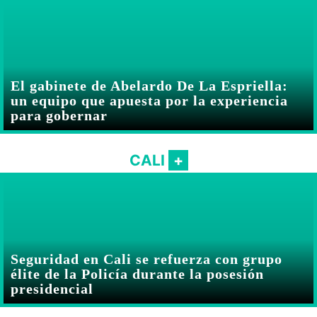
El gabinete de Abelardo De La Espriella:
un equipo que apuesta por la experiencia
para gobernar
CALI
Seguridad en Cali se refuerza con grupo
élite de la Policía durante la posesión
presidencial