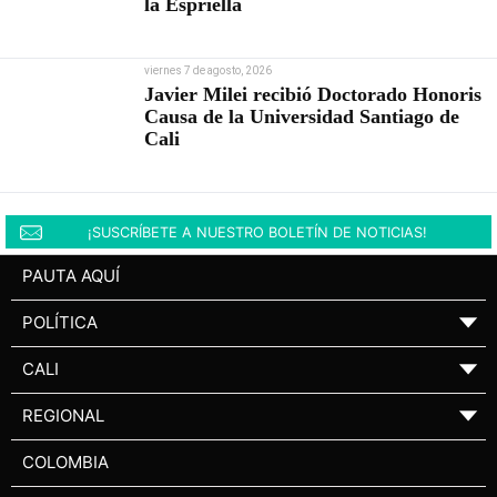
la Espriella
viernes 7 de agosto, 2026
Javier Milei recibió Doctorado Honoris
Causa de la Universidad Santiago de
Cali
¡SUSCRÍBETE A NUESTRO BOLETÍN DE NOTICIAS!
PAUTA AQUÍ
POLÍTICA
▼
CALI
▼
REGIONAL
▼
COLOMBIA