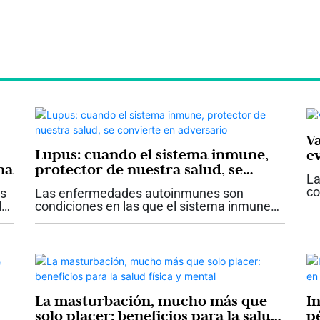
Va
Lupus: cuando el sistema inmune,
ev
na
protector de nuestra salud, se
La
convierte en adversario
co
es
Las enfermedades autoinmunes son
de
la
condiciones en las que el sistema inmune
dé
ataca diferentes órganos del cuerpo.
re
n
Existen aproximadamente 110 diferentes
tipos y se estima que más del 10% de la
población...
La masturbación, mucho más que
I
solo placer: beneficios para la salud
p