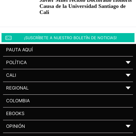
Javier Milei recibió Doctorado Honoris
Causa de la Universidad Santiago de
Cali
¡SUSCRÍBETE A NUESTRO BOLETÍN DE NOTICIAS!
PAUTA AQUÍ
POLÍTICA
▼
CALI
▼
REGIONAL
▼
COLOMBIA
EBOOKS
OPINIÓN
▼