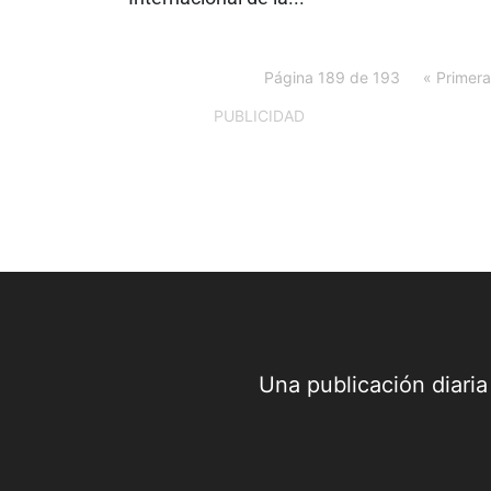
Página 189 de 193
« Primera
PUBLICIDAD
Una publicación diari