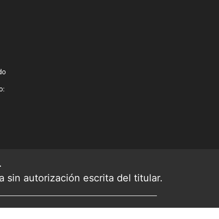
do
o:
.
sin autorización escrita del titular.