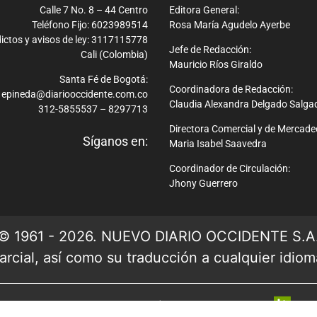
Calle 7 No. 8 – 44 Centro
Editora General:
Teléfono Fijo: 6023989514
Rosa María Agudelo Ayerbe
ictos y avisos de ley: 3117115778
Jefe de Redacción:
Cali (Colombia)
Mauricio Ríos Giraldo
Santa Fé de Bogotá:
Coordinadora de Redacción:
epineda@diariooccidente.com.co
Claudia Alexandra Delgado Salga
312-5855537 – 8297713
Directora Comercial y de Mercade
Síganos en:
Maria Isabel Saavedra
Coordinador de Circulación:
Jhony Guerrero
© 1961 - 2026. NUEVO DIARIO OCCIDENTE S.A
rcial, así como su traducción a cualquier idioma 
Ver mapa del sitio
| Desarrollado por: