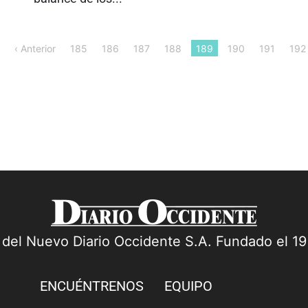
‹ Anterior
185
186
187
188
189
190
191
192
a del Nuevo Diario Occidente S.A. Fundado el 1
ENCUÉNTRENOS
EQUIPO