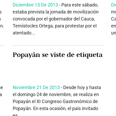
Diciembre 13 De 2013
- Para este sábado,
Di
s
estaba prevista la jornada de movilización
mu
n
convocada por el gobernador del Cauca,
Ca
n.
Temístocles Ortega, para protestar por el
en
atentado...
un
Popayán se viste de etiqueta
se
Noviembre 21 De 2013
- Desde hoy y hasta
a
el domingo 24 de noviembre, se realiza en
Popayán el XI Congreso Gastronómico de
Popayán. En esta ocasión, el país invitado
es...