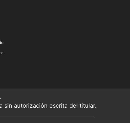
do
o:
.
sin autorización escrita del titular.