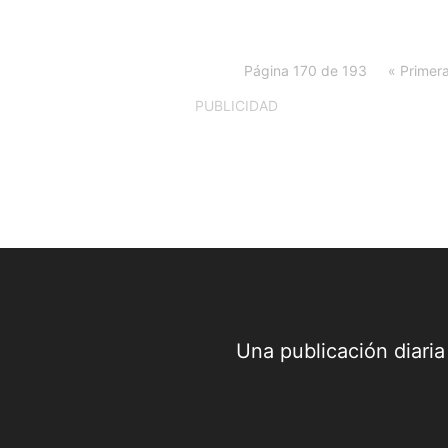
Página 170 de 193
« Primer
PUBLICIDAD
Una publicación diari