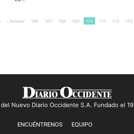
a
‹ Anterior
166
167
168
169
170
171
172
173
a del Nuevo Diario Occidente S.A. Fundado el 1
ENCUÉNTRENOS
EQUIPO