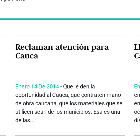
Reclaman atención para
L
Cauca
C
Enero 14 De 2014
- Que le den la
En
a
oportunidad al Cauca, que contraten mano
en
de obra caucana, que los materiales que se
en
utilicen sean de los municipios. Esa es una
oc
de las...
dí