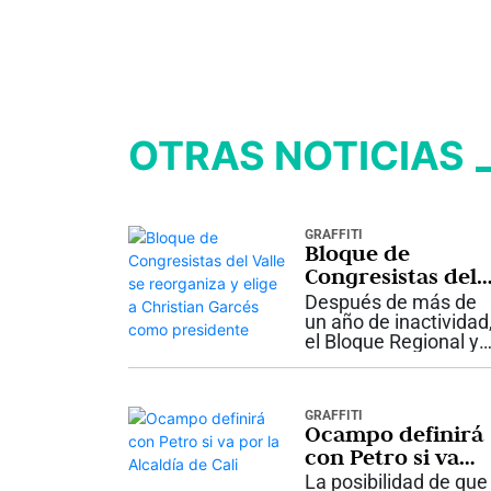
OTRAS NOTICIAS
GRAFFITI
Bloque de
Congresistas del
Valle se
Después de más de
reorganiza y elig
un año de inactividad
el Bloque Regional y
a Christian
Parlamentario del
Garcés como
Valle del Cauca inicia
presidente
una nueva etapa. La
GRAFFITI
bancada de
Ocampo definirá
congresistas del
con Petro si va
departamento acord
por la Alcaldía de
reactivar este
La posibilidad de que