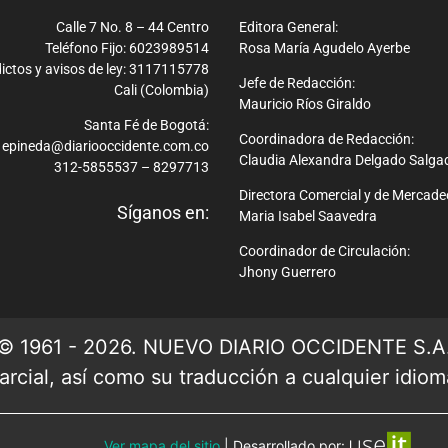
Calle 7 No. 8 – 44 Centro
Editora General:
Teléfono Fijo: 6023989514
Rosa María Agudelo Ayerbe
ictos y avisos de ley: 3117115778
Jefe de Redacción:
Cali (Colombia)
Mauricio Ríos Giraldo
Santa Fé de Bogotá:
Coordinadora de Redacción:
epineda@diariooccidente.com.co
Claudia Alexandra Delgado Salga
312-5855537 – 8297713
Directora Comercial y de Mercade
Síganos en:
Maria Isabel Saavedra
Coordinador de Circulación:
Jhony Guerrero
© 1961 - 2026. NUEVO DIARIO OCCIDENTE S.A
rcial, así como su traducción a cualquier idioma 
Ver mapa del sitio
| Desarrollado por: