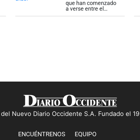
acto exclusivamente
partido de Uribe?
que han comenzado
en...
a verse entre el
Centro Democrático,
partido liderado por el
expresidente Álvaro
Uribe Vélez, y el
movimiento
Defensores de la
Patria, creado por el
presidente electo...
a del Nuevo Diario Occidente S.A. Fundado el 1
ENCUÉNTRENOS
EQUIPO