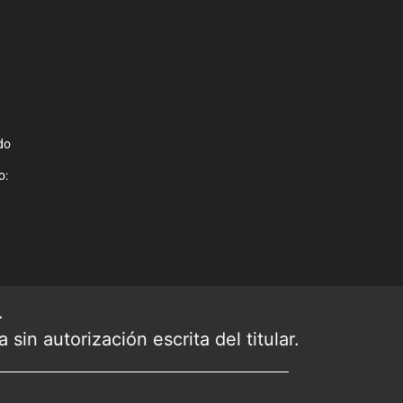
do
o:
.
sin autorización escrita del titular.