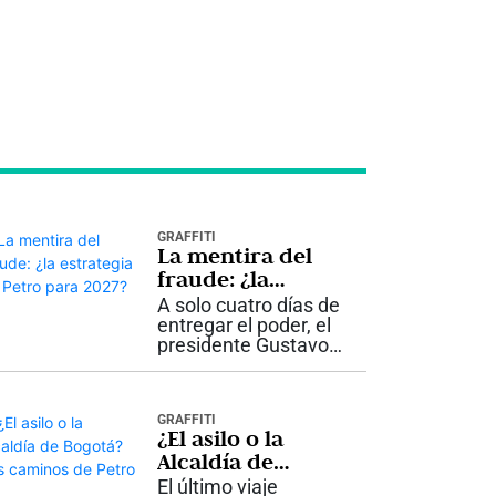
GRAFFITI
La mentira del
fraude: ¿la
estrategia de
A solo cuatro días de
Petro para 2027?
entregar el poder, el
presidente Gustavo
Petro volvió a insistir
en que hubo fraude
en las elecciones
GRAFFITI
presidenciales. Lo
¿El asilo o la
hizo nuevamente sin
Alcaldía de
presentar pruebas
Bogotá? Los
concluyentes y...
El último viaje