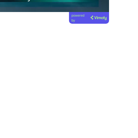
powered
by