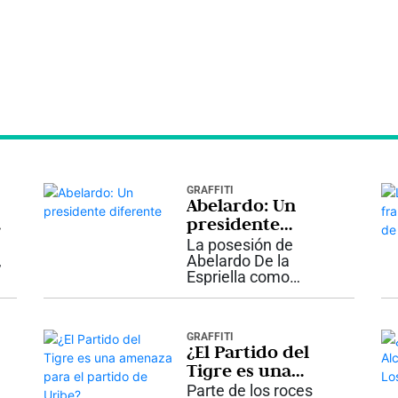
GRAFFITI
Abelardo: Un
presidente
diferente
La posesión de
e
,
Abelardo De la
Espriella como
presidente de
Colombia en Cali no
es solamente un
GRAFFITI
hecho histórico por
¿El Partido del
romper una tradición
Tigre es una
ó
de más de dos siglos
amenaza para el
que concentró este
Parte de los roces