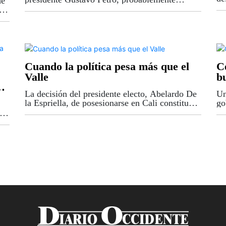
de
vi
ninguna tenga un impacto tan directo sobre la
a
in
vida de los colombianos como la del sistema de
Es
salud. Lo que recibe el...
su
Cuando la política pesa más que el
C
Valle
b
s
La decisión del presidente electo, Abelardo De
Un
la Espriella, de posesionarse en Cali constituye
go
uno de los mayores gestos políticos que haya
re
lve
recibido la ciudad por parte de un jefe de
pr
ís
Estado. Nunca antes...
añ