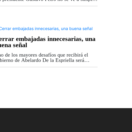
sta. No está únicamente en las obras
conclusas o en los proyectos incumplidos.
tá en las finanzas...
errar embajadas innecesarias, una
uena señal
o de los mayores desafíos que recibirá el
bierno de Abelardo De la Espriella será
componer unas finanzas públicas
ofundamente deterioradas. Después de cuatro
os de un manejo fiscal...