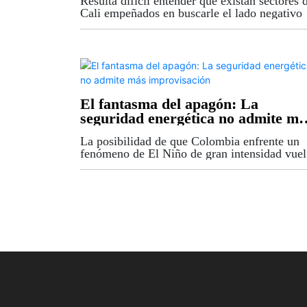
Resulta difícil entender que existan sectores 
Cali empeñados en buscarle el lado negativo 
uno de los hechos más importantes y
esperanzadores que haya vivido la ciudad en 
historia reciente. Que el...
El fantasma del apagón: La
seguridad energética no admite má
improvisación
La posibilidad de que Colombia enfrente un
fenómeno de El Niño de gran intensidad vue
a poner sobre la mesa una discusión que el pa
no puede seguir aplazando: la seguridad
energética. Si bien las...