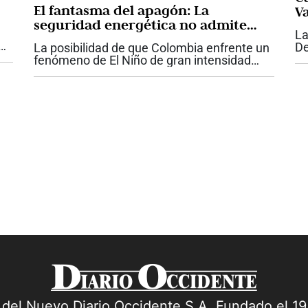
El fantasma del apagón: La
Va
seguridad energética no admite
La
más improvisación
De
La posibilidad de que Colombia enfrente un
 en
co
fenómeno de El Niño de gran intensidad
po
vuelve a poner sobre la mesa una discusión
pa
que el país no puede seguir aplazando: la
seguridad energética. Si bien las...
a del Nuevo Diario Occidente S.A. Fundado el 1