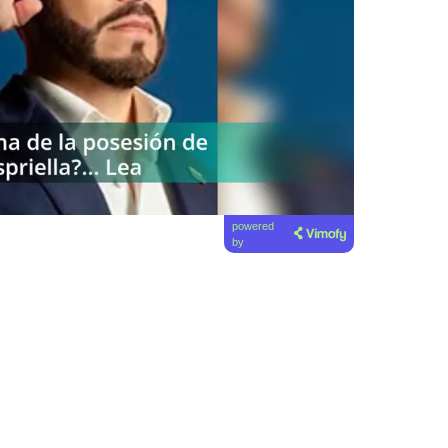
powered
by