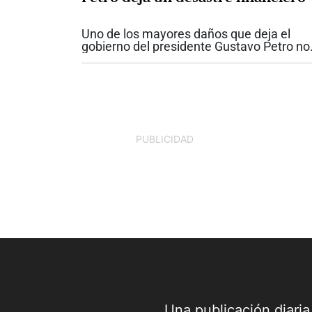
Uno de los mayores daños que deja el
gobierno del presidente Gustavo Petro no
se ve a simple vista. No está únicamente
las obras inconclusas o en los proyectos
incumplidos. Está en las finanzas...
PUBLICIDAD
Una publicación diari