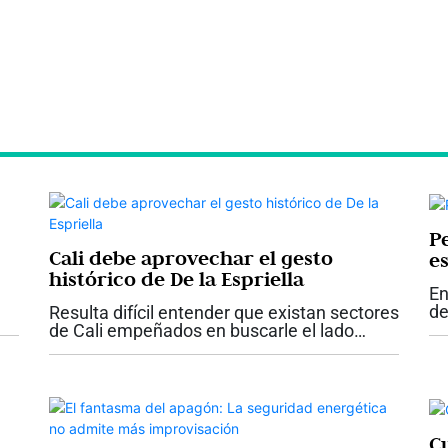
P
Cali debe aprovechar el gesto
es
histórico de De la Espriella
En
de
Resulta difícil entender que existan sectores
pr
de Cali empeñados en buscarle el lado
ta
negativo a uno de los hechos más
co
importantes y esperanzadores que haya
el.
vivido la ciudad en su historia reciente. Que
el...
C