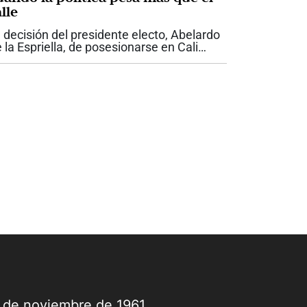
lle
 decisión del presidente electo, Abelardo
 la Espriella, de posesionarse en Cali
nstituye uno de los mayores gestos
líticos que haya recibido la ciudad por
rte de un jefe de Estado. Nunca antes...
9 de noviembre de 1961