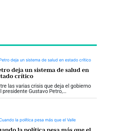
etro deja un sistema de salud en
tado crítico
tre las varias crisis que deja el gobierno
l presidente Gustavo Petro,
obablemente ninguna tenga un impacto
n directo sobre la vida de los colombianos
mo la del sistema de salud. Lo que recibe
..
uando la política pesa más que el