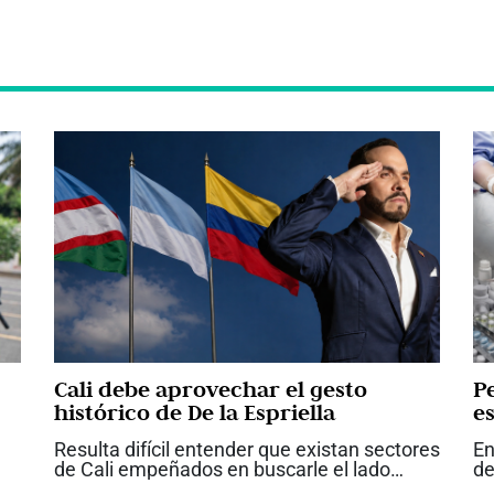
Cali debe aprovechar el gesto
P
histórico de De la Espriella
es
Resulta difícil entender que existan sectores
En
de Cali empeñados en buscarle el lado
de
negativo a uno de los hechos más
pr