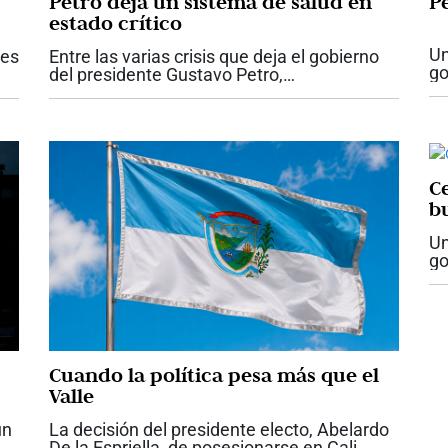
Petro deja un sistema de salud en
P
estado crítico
Un
res
Entre las varias crisis que deja el gobierno
go
del presidente Gustavo Petro,
se
probablemente ninguna tenga un impacto
la
tan directo sobre la vida de los colombianos
in
ue
como la del sistema de salud. Lo que recibe
el...
C
b
Un
go
re
pr
cu
Cuando la política pesa más que el
Valle
un
La decisión del presidente electo, Abelardo
De la Espriella, de posesionarse en Cali