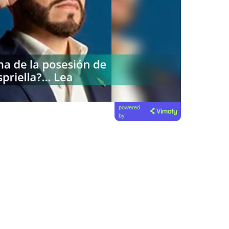
powered
by