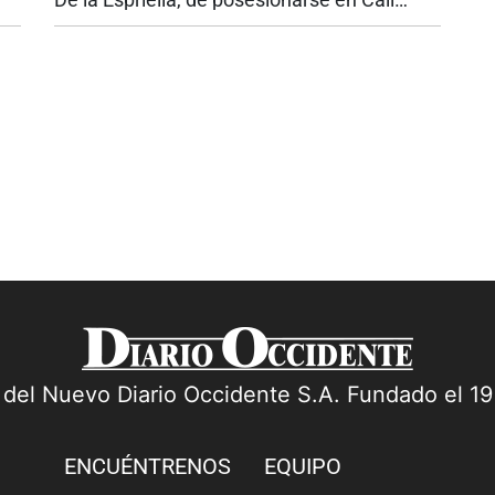
ón
constituye uno de los mayores gestos
políticos que haya recibido la ciudad por
parte de un jefe de Estado. Nunca antes...
a del Nuevo Diario Occidente S.A. Fundado el 1
ENCUÉNTRENOS
EQUIPO