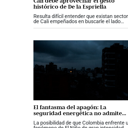
Cali debe aprovechar el gesto
histórico de De la Espriella
Resulta difícil entender que existan secto
de Cali empeñados en buscarle el lado
negativo a uno de los hechos más
importantes y esperanzadores que haya
vivido la ciudad en su historia reciente. Q
el...
El fantasma del apagón: La
seguridad energética no admite
más improvisación
La posibilidad de que Colombia enfrente 
fenómeno de El Niño de gran intensidad