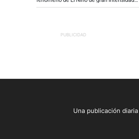
vuelve a poner sobre la mesa una discusi
que el país no puede seguir aplazando: la
seguridad energética. Si bien las...
PUBLICIDAD
Una publicación diari