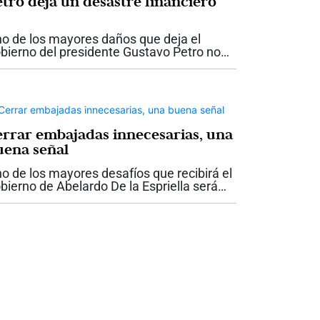
etro deja un desastre financiero
o de los mayores daños que deja el
bierno del presidente Gustavo Petro no
 ve a simple vista. No está únicamente en
s obras inconclusas o en los proyectos
cumplidos. Está en las finanzas...
errar embajadas innecesarias, una
uena señal
o de los mayores desafíos que recibirá el
bierno de Abelardo De la Espriella será
componer unas finanzas públicas
ofundamente deterioradas. Después de
atro años de un manejo fiscal...