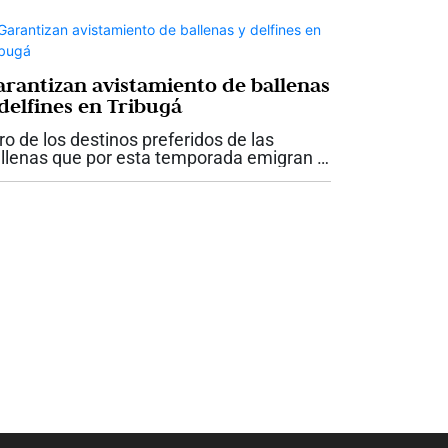
squeda de alternativas para...
arantizan avistamiento de ballenas
 delfines en Tribugá
ro de los destinos preferidos de las
llenas que por esta temporada emigran a
s cálidas aguas del Pacífico colombiano
 el golfo de Tribugá, donde también se
tecta la presencia de delfines. Por...