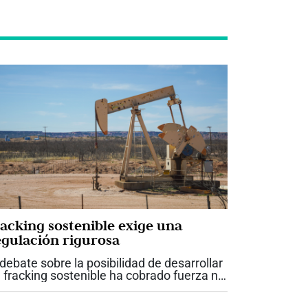
racking sostenible exige una
egulación rigurosa
 debate sobre la posibilidad de desarrollar
 fracking sostenible ha cobrado fuerza no
lo a nivel nacional, sino también en el
bito internacional, en medio de la