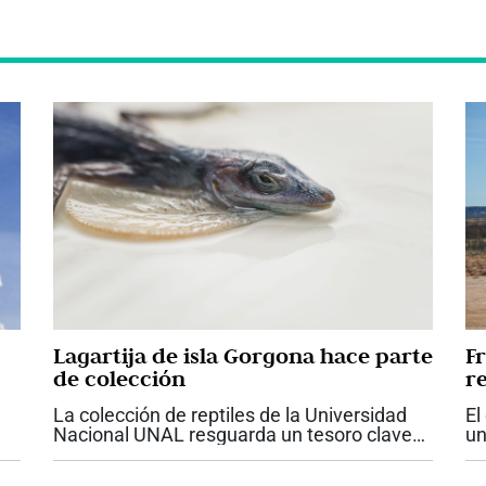
Lagartija de isla Gorgona hace parte
F
de colección
r
La colección de reptiles de la Universidad
El
Nacional UNAL resguarda un tesoro clave
un
para la conservación de la biodiversidad
so
ara
colombiana, que guarda las especies de
ám