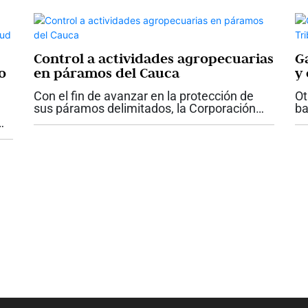
reptiles más importantes del país, entre...
bú
Control a actividades agropecuarias
G
o
en páramos del Cauca
y
Con el fin de avanzar en la protección de
Ot
sus páramos delimitados, la Corporación
ba
Autónoma Regional del Cauca CRC, se dio
la
inició a la implementación de la
es
l
“Metodología para la determinación de...
de
e