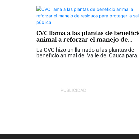
la medición de la concentración de...
CVC llama a las plantas de benefici
animal a reforzar el manejo de
residuos para proteger la salud
La CVC hizo un llamado a las plantas de
pública
beneficio animal del Valle del Cauca para
fortalecer las medidas relacionadas con e
manejo, almacenamiento y disposición d
los residuos generados durante su...
PUBLICIDAD