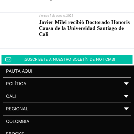
viernes 7 de agosto, 2026
Javier Milei recibió Doctorado Honoris
Causa de la Universidad Santiago de
Cali
¡SUSCRÍBETE A NUESTRO BOLETÍN DE NOTICIAS!
PAUTA AQUÍ
POLÍTICA
▼
CALI
▼
REGIONAL
▼
COLOMBIA
EBOOKS