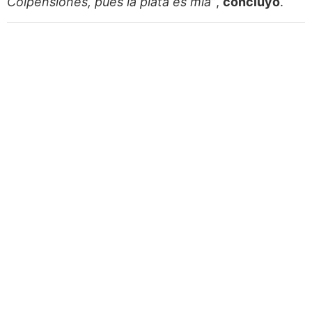
Colpensiones, pues la plata es mía”
,
concluyó
.