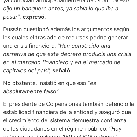
ya conocían anticipadamente la decisión.
“Si eso
dijo un banquero antes, ya sabía lo que iba a
pasar”
,
expresó
.
Dussán cuestionó además los argumentos según
los cuales el traslado de recursos podría generar
una crisis financiera.
“Han construido una
narrativa de que este decreto producía una crisis
en el mercado financiero y en el mercado de
capitales del país”,
señaló
.
No obstante, insistió en que eso
“es
absolutamente falso”
.
El presidente de Colpensiones también defendió la
estabilidad financiera de la entidad y aseguró que
el crecimiento del sistema demuestra confianza
de los ciudadanos en el régimen público.
“Hoy
estamos en 7 millones 189 mil 828 afiliados”
,