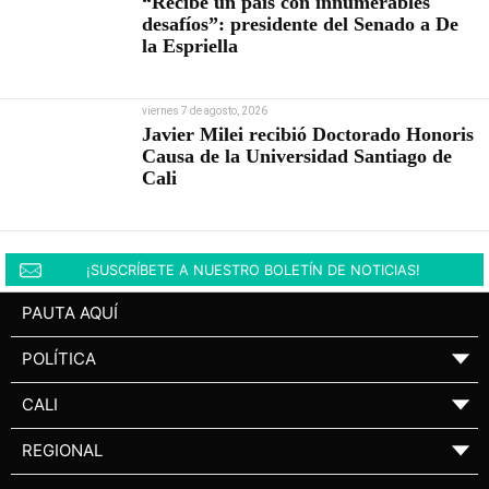
“Recibe un país con innumerables
desafíos”: presidente del Senado a De
la Espriella
viernes 7 de agosto, 2026
Javier Milei recibió Doctorado Honoris
Causa de la Universidad Santiago de
Cali
¡SUSCRÍBETE A NUESTRO BOLETÍN DE NOTICIAS!
PAUTA AQUÍ
POLÍTICA
▼
CALI
▼
REGIONAL
▼