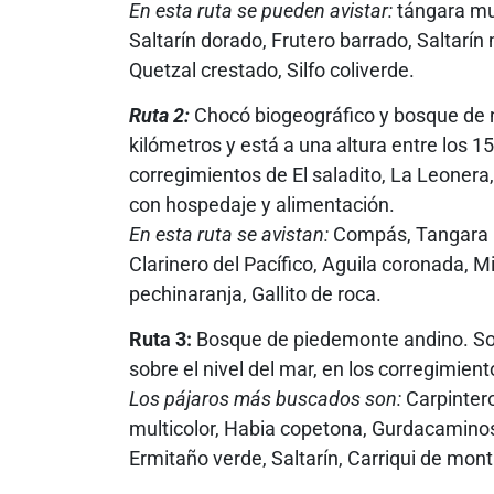
En esta ruta se pueden avistar:
tángara mul
Saltarín dorado, Frutero barrado, Saltarí
Quetzal crestado, Silfo coliverde.
Ruta 2:
Chocó biogeográfico y bosque de n
kilómetros y está a una altura entre los 1
corregimientos de El saladito, La Leonera,
con hospedaje y alimentación.
En esta ruta se avistan:
Compás, Tangara m
Clarinero del Pacífico, Aguila coronada, M
pechinaranja, Gallito de roca.
Ruta 3:
Bosque de piedemonte andino. Son
sobre el nivel del mar, en los corregimien
Los pájaros más buscados son:
Carpinter
multicolor, Habia copetona, Gurdacaminos,
Ermitaño verde, Saltarín, Carriqui de mont