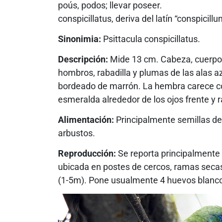
poús, podos; llevar poseer.
conspicillatus, deriva del latín “conspicill
Sinonimia:
Psittacula conspicillatus.
Descripción:
Mide 13 cm. Cabeza, cuerpo, a
hombros, rabadilla y plumas de las alas az
bordeado de marrón. La hembra carece co
esmeralda alrededor de los ojos frente y r
Alimentación:
Principalmente semillas de 
arbustos.
Reproducción:
Se reporta principalmente e
ubicada en postes de cercos, ramas secas
(1-5m). Pone usualmente 4 huevos blanc