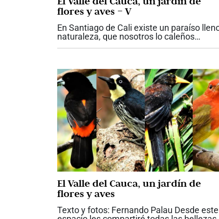
El Valle del Cauca, un jardín de
flores y aves – V
En Santiago de Cali existe un paraíso llen
naturaleza, que nosotros lo caleños
visitamos de manera permanente, es el
corregimiento de Pance. Entre las cosas
que encontramos está el río Pance, que...
El Valle del Cauca, un jardín de
flores y aves
Texto y fotos: Fernando Palau Desde este
espacio les compartiré todas las bellezas