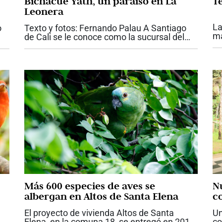
Bichacue Yath, un paraíso en La
T
Leonera
La
o
Texto y fotos: Fernando Palau A Santiago
ma
de Cali se le conoce como la sucursal del
pr
cielo. Si Usted quiere conocer un espacio en
de
esta ciudad donde se pueda sentir como en
Ca
el cielo, entonces hoy le presento...
Más 600 especies de aves se
N
albergan en Altos de Santa Elena
co
El proyecto de vivienda Altos de Santa
Un
Elena, en la comuna 18, se entregó en 2011
co