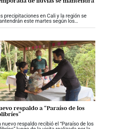
emporada de lluvias se mantendrá
s precipitaciones en Cali y la región se
ntendrán este martes según los
onósticos de la Red de Hidroclimatología
 la CVC. Según la entidad ambiental, en
li hoy se esperan lluvias entre...
uevo respaldo a “Paraíso de los
libríes”
 nuevo respaldo recibió el “Paraíso de los
libríes” luego de la visita realizada por la