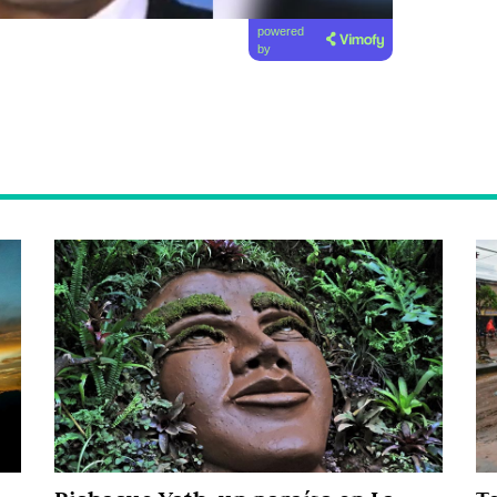
powered
by