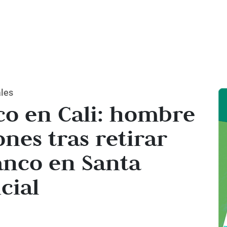
ales
co en Cali: hombre
nes tras retirar
anco en Santa
cial