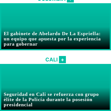
El gabinete de Abelardo De La Espriella:
un equipo que apuesta por la experiencia
para gobernar
CALI
Seguridad en Cali se refuerza con grupo
élite de la Policía durante la posesión
presidencial