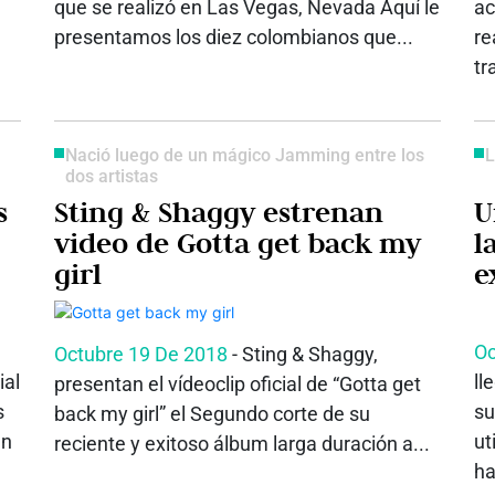
que se realizó en Las Vegas, Nevada Aquí le
ac
presentamos los diez colombianos que...
re
tr
Nació luego de un mágico Jamming entre los
L
dos artistas
s
Sting & Shaggy estrenan
U
video de Gotta get back my
l
girl
e
Oc
Octubre 19 De 2018
- Sting & Shaggy,
ial
ll
presentan el vídeoclip oficial de “Gotta get
s
su
back my girl” el Segundo corte de su
en
ut
reciente y exitoso álbum larga duración a...
ha