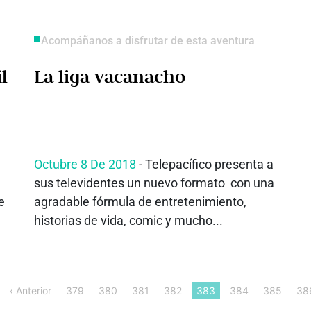
Acompáñanos a disfrutar de esta aventura
l
La liga vacanacho
Octubre 8 De 2018
- Telepacífico presenta a
sus televidentes un nuevo formato con una
e
agradable fórmula de entretenimiento,
historias de vida, comic y mucho...
‹ Anterior
379
380
381
382
383
384
385
38