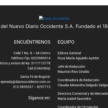
a del Nuevo Diario Occidente S.A. Fundado el 1
ENCUÉNTRENOS
EQUIPO
Calle 7 No. 8 – 44 Centro
Editora General:
Teléfono Fijo: 6023989514
Rosa María Agudelo Ayerbe
ictos y avisos de ley: 3117115778
Jefe de Redacción:
Cali (Colombia)
Mauricio Ríos Giraldo
Santa Fé de Bogotá:
Coordinadora de Redacción:
epineda@diariooccidente.com.co
Claudia Alexandra Delgado Salga
312-5855537 – 8297713
Directora Comercial y de Mercade
Síganos en:
Maria Isabel Saavedra
Coordinador de Circulación: