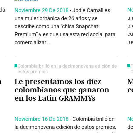
ada
No
Noviembre 29 De 2018
- Jodie Carnall es
un
una mujer británica de 26 años y se
pr
describe como una “chica Snapchat
cu
Premium” y es que usa esta red social para
mu
comercializar...
Colombia brilló en la decimonovena edición de
F
estos premios
O
n
Le presentamos los diez
Mú
colombianos que ganaron
c
en los Latin GRAMMYs
Noviembre 16 De 2018
- Colombia brilló en
No
la decimonovena edición de estos premios,
de