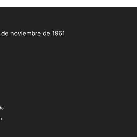
9 de noviembre de 1961
do
o: