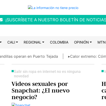
¡SUSCRÍBETE A NUESTRO BOLETÍN DE NOTICIAS
CALI
REGIONAL
COLOMBIA
OPINIÓN
MTN
ndillas operan en Puerto Tejada
▸Calor extremo: Cóm
Salir sin ropa en internet no es ninguna
V
novedad
Videos sexuales por
H
Snapchat: ¿El nuevo
c
negocio?
r
I