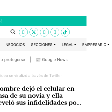
!
NEGOCIOS
SECCIONES
LEGAL
EMPRESARIO
o protegerse
📰 Google News
ideo se viralizó a través de Twitter
ombre dejó el celular en
asa de su novia y ella
eveló sus infidelidades por
nstagram