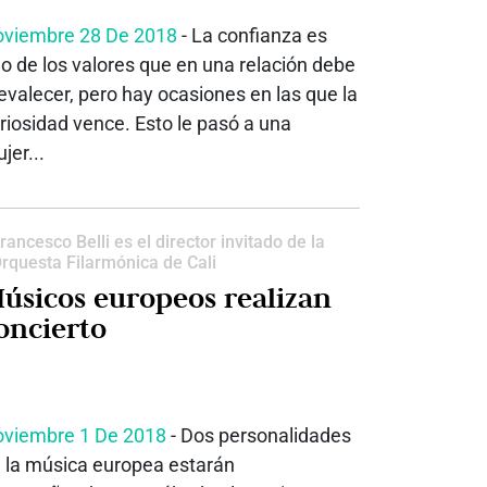
viembre 28 De 2018
- La confianza es
o de los valores que en una relación debe
evalecer, pero hay ocasiones en las que la
riosidad vence. Esto le pasó a una
jer...
rancesco Belli es el director invitado de la
rquesta Filarmónica de Cali
sicos europeos realizan
oncierto
viembre 1 De 2018
- Dos personalidades
 la música europea estarán