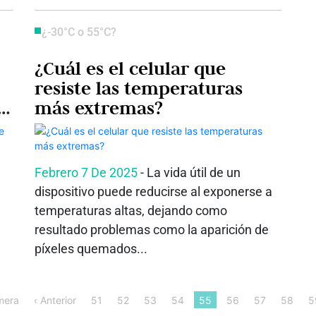
¿-30°C o 55°C?
¿Cuál es el celular que
resiste las temperaturas
ón
más extremas?
Febrero 7 De 2025
- La vida útil de un
dispositivo puede reducirse al exponerse a
temperaturas altas, dejando como
resultado problemas como la aparición de
píxeles quemados...
mera
‹ Anterior
51
52
53
54
55
56
57
58
5