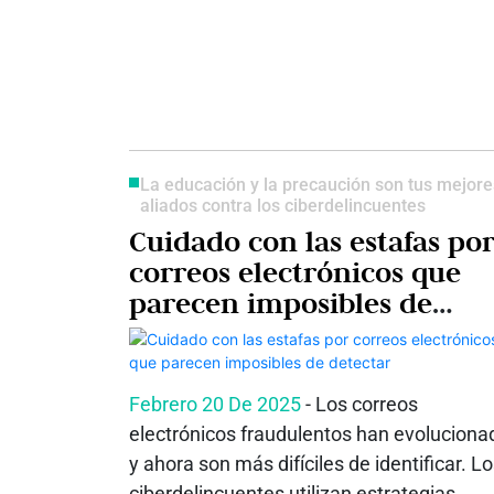
La educación y la precaución son tus mejore
aliados contra los ciberdelincuentes
Cuidado con las estafas po
correos electrónicos que
parecen imposibles de
detectar
Febrero 20 De 2025
- Los correos
electrónicos fraudulentos han evoluciona
y ahora son más difíciles de identificar. L
ciberdelincuentes utilizan estrategias...