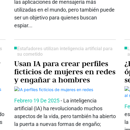
las aplicaciones de mensajería más
utilizadas en el mundo, pero también puede
ser un objetivo para quienes buscan
espiar...
s
Estafadores utilizan inteligencia artificial para
L
su cometido
a
r
Usan IA para crear perfiles
¿
ficticios de mujeres en redes
ó
y engañar a hombres
s
Febrero 19 De 2025
- La inteligencia
Fe
artificial (IA) ha revolucionado muchos
do
es
aspectos de la vida, pero también ha abierto
os
la
la puerta a nuevas formas de engaño;
im