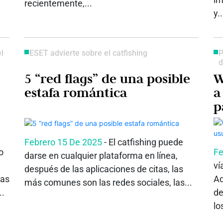
recientemente,...
y..
l
ESET advierte sobre el catfishing
P
d
5 “red flags” de una posible
W
estafa romántica
a
p
p
Febrero 15 De 2025
- El catfishing puede
o
Fe
darse en cualquier plataforma en línea,
ví
después de las aplicaciones de citas, las
das
Ad
más comunes son las redes sociales, las...
..
de
los