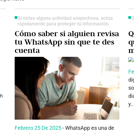
Si notas alguna actividad sospechosa, actúa
S
rápidamente para proteger tu información.
Cómo saber si alguien revisa
Q
tu WhatsApp sin que te des
q
cuenta
m
Fe
di
so
on
di
y..
Febrero 25 De 2025
- WhatsApp es una de