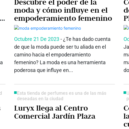
Descubre el poder de la
C
moda y cómo influye en el
d
e
empoderamiento femenino
P
Octubre 21 De 2023
- ¿Te has dado cuenta
Oc
de que la moda puede ser tu aliada en el
Ja
camino hacia el empoderamiento
má
ha
femenino? La moda es una herramienta
ma
poderosa que influye en...
do
d
Esta tienda de perfumes es una de las más
U
deseadas en la ciudad
p
s
Luryx llega al Centro
C
Comercial Jardín Plaza
l
c