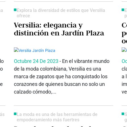
ña
Explora la diversidad de estilos que Versilia
E
ofrece
p
Versilia: elegancia y
C
distinción en Jardín Plaza
p
o
lo
Octubre 24 De 2023
- En el vibrante mundo
Oc
to
de la moda colombiana, Versilia es una
cl
marca de zapatos que ha conquistado los
a 
ue
corazones de quienes buscan no solo un
im
calzado cómodo,...
ve
más
La moda es una de las herramientas de
S
empoderamiento más fuertres
g