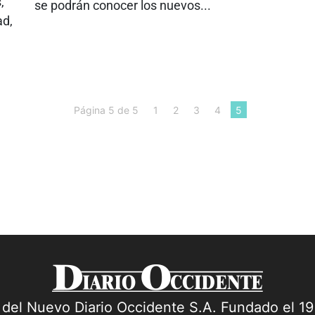
,
se podrán conocer los nuevos...
ad,
Página 5 de 5
1
2
3
4
5
a del Nuevo Diario Occidente S.A. Fundado el 1