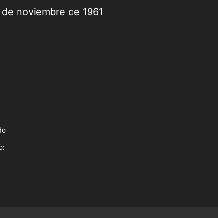
9 de noviembre de 1961
do
o: