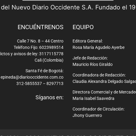
a del Nuevo Diario Occidente S.A. Fundado el 1
ENCUÉNTRENOS
EQUIPO
Calle 7 No. 8 – 44 Centro
Editora General:
Teléfono Fijo: 6023989514
Rosa María Agudelo Ayerbe
ictos y avisos de ley: 3117115778
Jefe de Redacción:
Cali (Colombia)
Mauricio Ríos Giraldo
Santa Fé de Bogotá:
Coordinadora de Redacción:
epineda@diariooccidente.com.co
Claudia Alexandra Delgado Salga
312-5855537 – 8297713
Directora Comercial y de Mercade
Síganos en:
Maria Isabel Saavedra
Coordinador de Circulación:
Jhony Guerrero