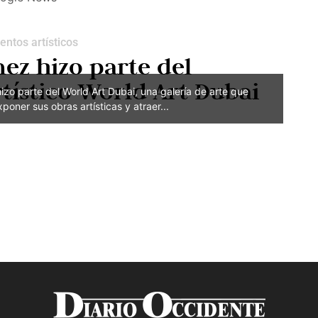
entos artísticos
ez hizo parte del
rtístico World Art Dubai
zo parte del World Art Dubai, una galería de arte que
xponer sus obras artísticas y atraer...