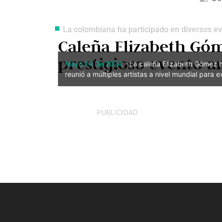
La colombiana ha participado en diversos ev
Caleña Elizabeth Góm
prestigioso evento a
Mayo 14 De 2024
- La caleña Elizabeth Gómez hi
reunió a múltiples artistas a nivel mundial para e
PUBLICIDAD