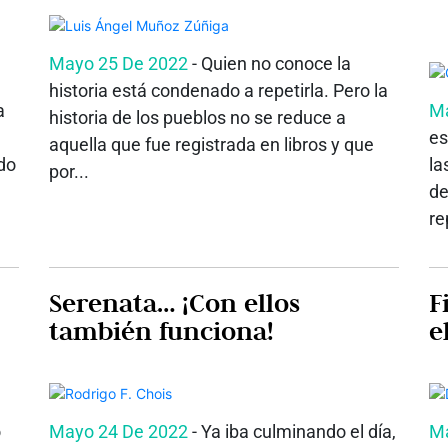
Mayo 25 De 2022
- Quien no conoce la
historia está condenado a repetirla. Pero la
a
Ma
historia de los pueblos no se reduce a
es
aquella que fue registrada en libros y que
do
la
por...
de
re
Serenata… ¡Con ellos
F
también funciona!
e
o
Mayo 24 De 2022
- Ya iba culminando el día,
Ma