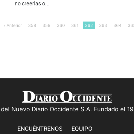
no creerlas o...
‹ Anterior
358
359
360
361
362
363
364
36
a del Nuevo Diario Occidente S.A. Fundado el 1
ENCUÉNTRENOS
EQUIPO