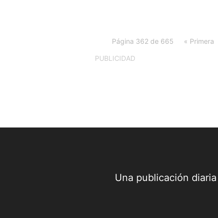
Página 362 de 665
« Primera
PUBLICIDAD
Una publicación diari