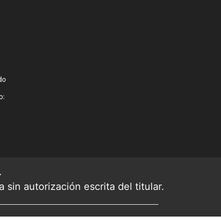
do
o:
.
sin autorización escrita del titular.