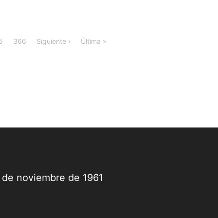
5
366
Siguiente ›
Última »
9 de noviembre de 1961