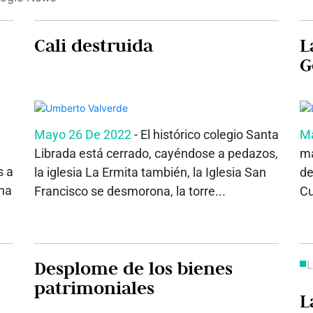
Cali destruida
L
G
Mayo 26 De 2022
- El histórico colegio Santa
Ma
Librada está cerrado, cayéndose a pedazos,
ma
s a
la iglesia La Ermita también, la Iglesia San
de
ona
Francisco se desmorona, la torre...
Cu
Desplome de los bienes
L
patrimoniales
L