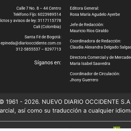
Calle 7 No. 8 – 44 Centro
Editora General:
Teléfono Fijo: 6023989514
Rosa María Agudelo Ayerbe
ictos y avisos de ley: 3117115778
Jefe de Redacción:
Cali (Colombia)
Mauricio Ríos Giraldo
Santa Fé de Bogotá:
Coordinadora de Redacción:
epineda@diariooccidente.com.co
Claudia Alexandra Delgado Salga
312-5855537 – 8297713
Directora Comercial y de Mercade
Síganos en:
Maria Isabel Saavedra
Coordinador de Circulación:
Jhony Guerrero
© 1961 - 2026. NUEVO DIARIO OCCIDENTE S.A
rcial, así como su traducción a cualquier idioma 
Ver mapa del sitio
| Desarrollado por: