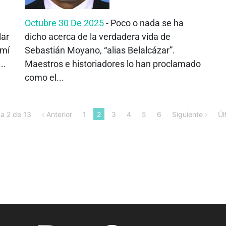
Octubre 30 De 2025
- Poco o nada se ha
lar
dicho acerca de la verdadera vida de
 mí
Sebastián Moyano, “alias Belalcázar”.
..
Maestros e historiadores lo han proclamado
como el...
a 2 de 13
‹ Anterior
1
2
3
4
5
6
Siguiente ›
Úl