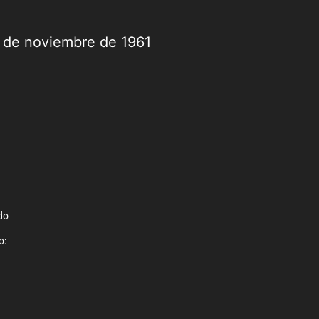
9 de noviembre de 1961
do
o: