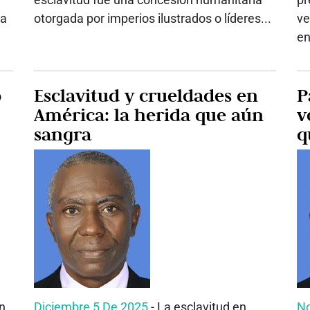
da
otorgada por imperios ilustrados o líderes...
ve
en
o
Esclavitud y crueldades en
P
América: la herida que aún
v
sangra
q
un
Diciembre 5 De 2025
- La esclavitud en
No