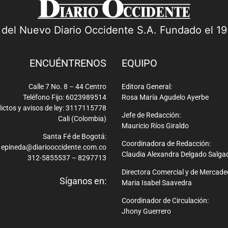
a del Nuevo Diario Occidente S.A. Fundado el 1
ENCUÉNTRENOS
EQUIPO
Calle 7 No. 8 – 44 Centro
Editora General:
Teléfono Fijo: 6023989514
Rosa María Agudelo Ayerbe
ictos y avisos de ley: 3117115778
Jefe de Redacción:
Cali (Colombia)
Mauricio Ríos Giraldo
Santa Fé de Bogotá:
Coordinadora de Redacción:
epineda@diariooccidente.com.co
Claudia Alexandra Delgado Salga
312-5855537 – 8297713
Directora Comercial y de Mercade
Síganos en:
Maria Isabel Saavedra
Coordinador de Circulación:
Jhony Guerrero