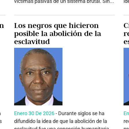
víctimas pasivas de un sistema brutal. Sin...
id
n
Los negros que hicieron
C
posible la abolición de la
r
esclavitud
e
a
Enero 30 De 2026
- Durante siglos se ha
En
s
difundido la idea de que la abolición de la
re
esclavitud fue una concesión humanitaria
pr