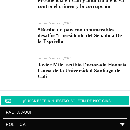
Presidencia en Cali y anunció ofensiva
contra el crimen y la corrupción
viernes 7 de agosto, 2026
“Recibe un país con innumerables
desafíos”: presidente del Senado a De
la Espriella
viernes 7 de agosto, 2026
Javier Milei recibió Doctorado Honoris
Causa de la Universidad Santiago de
Cali
¡SUSCRÍBETE A NUESTRO BOLETÍN DE NOTICIAS!
PAUTA AQUÍ
POLÍTICA
▼