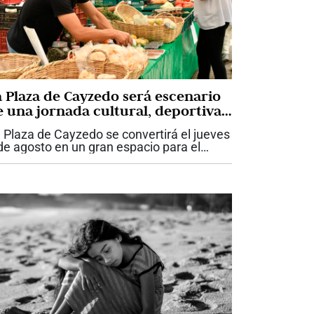
a Plaza de Cayzedo será escenario
e una jornada cultural, deportiva
 de mercado campesino
 Plaza de Cayzedo se convertirá el jueves
de agosto en un gran espacio para el
cuentro ciudadano, con una
ogramación que incluye actividades
lturales, mercado campesino y oferta
portiva. Para...