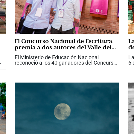
El Concurso Nacional de Escritura
L
premia a dos autores del Valle del
d
Cauca
y
El Ministerio de Educación Nacional
La
reconoció a los 40 ganadores del Concurso
6 
s,
Nacional de Escritura 2026: Historias de
en
Paz, una iniciativa que convocó a 6.533
pr
niñas, niños, jóvenes y adultos de los 32...
cu
de