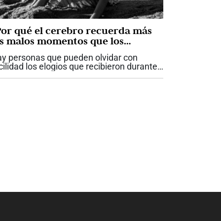
Por qué el cerebro recuerda más
os malos momentos que los
uenos?
y personas que pueden olvidar con
cilidad los elogios que recibieron durante
da una semana, pero recuerdan con
soluta claridad una crítica hecha hace
ez años. Otras reviven una y otra vez
a...