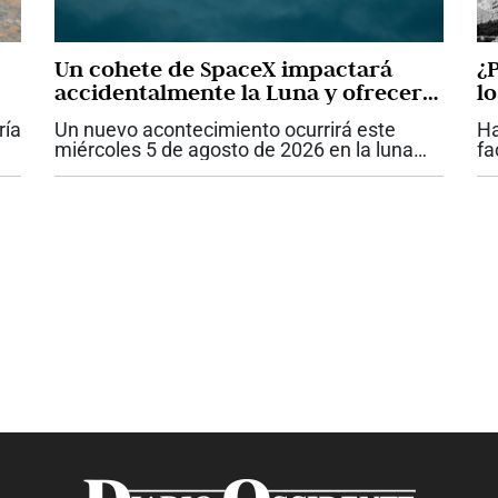
Un cohete de SpaceX impactará
¿
accidentalmente la Luna y ofrecerá
l
una oportunidad única para la
b
ría
Un nuevo acontecimiento ocurrirá este
Ha
ciencia
miércoles 5 de agosto de 2026 en la luna
fa
e
que será observado por cientos de
to
científicos en la tierra. Se trata del choque
ab
contra la superficie lunlar de la segunda...
di
un