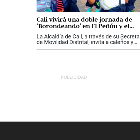
Cali vivirá una doble jornada de
‘Borondeando’ en El Peñón y el
Parque del Perro
La Alcaldía de Cali, a través de su Secreta
de Movilidad Distrital, invita a caleños y
visitantes a disfrutar una nueva edición d
‘Borondeando’. La estrategia promoverá
este jueves el...
PUBLICIDAD