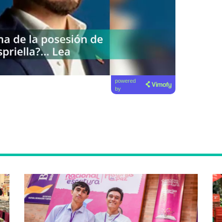
powered
by