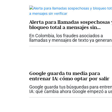
Alerta para llamadas sospechosas 
bloqueo total a mensajes sin
verificar
En Colombia, los fraudes asociados a
llamadas y mensajes de texto ya generan
reclamaciones por más de $252 millones
diarios. Entre 2022 y 2024, el valor de est
reclamaciones se triplicó. Para responder.
Google guarda tu media para
entrenar IA: cómo optar por salir
Google guarda tus búsquedas para entre
IA: qué cambia ahora Google empezó a u
las imágenes, archivos y grabaciones de
voz que subes a sus servicios de búsque
para entrenar sus modelos de...