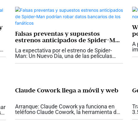
y
W
Falsas preventas y supuestos
p
estrenos anticipados de Spider-Man
e
A 
podrían robar datos bancarios de
im
La expectativa por el estreno de Spider-
los fanáticos
us
Man: Un Nuevo Día, una de las películas
as
qu
más esperadas del año, podría convertirse
..
hi
en un nuevo gancho para los
su
ciberdelincuentes en América Latina. A
medida que...
Claude Cowork llega a móvil y web
G
Arranque: Claude Cowork ya funciona en
Tr
nar
teléfono Claude Cowork, la herramienta de
3.
sar
Anthropic diseñada para tareas de oficina,
Go
ya está disponible en web y en móviles para
id
da
suscriptores Max. La integración...
Go
3.