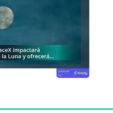
powered
by