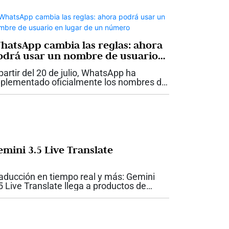
hatsApp cambia las reglas: ahora
odrá usar un nombre de usuario
n lugar de un número
partir del 20 de julio, WhatsApp ha
plementado oficialmente los nombres de
uario (@handles) en Colombia, un cambio
e impactará a una población
perconectada en una aplicación que ya
pera los...
emini 3.5 Live Translate
aducción en tiempo real y más: Gemini
5 Live Translate llega a productos de
ogle Las conversaciones en varios
iomas pueden sonar ahora más naturales:
ogle presentó en junio la versión Gemini
5...