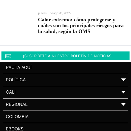
jueves 6 de agosto, 2026
Calor extremo: cómo protegerse y
cuáles son los principales riesgos para
la salud, según la OMS
¡SUSCRÍBETE A NUESTRO BOLETÍN DE NOTICIAS!
PAUTA AQUÍ
POLÍTICA
▼
CALI
▼
REGIONAL
▼
COLOMBIA
EBOOKS