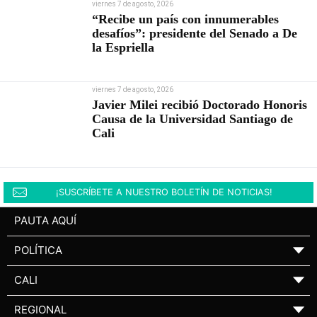
viernes 7 de agosto, 2026
“Recibe un país con innumerables
desafíos”: presidente del Senado a De
la Espriella
viernes 7 de agosto, 2026
Javier Milei recibió Doctorado Honoris
Causa de la Universidad Santiago de
Cali
¡SUSCRÍBETE A NUESTRO BOLETÍN DE NOTICIAS!
PAUTA AQUÍ
POLÍTICA
▼
CALI
▼
REGIONAL
▼