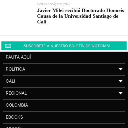
viernes 7 de agosto, 2026
Javier Milei recibió Doctorado Honoris
Causa de la Universidad Santiago de
Cali
¡SUSCRÍBETE A NUESTRO BOLETÍN DE NOTICIAS!
PAUTA AQUÍ
POLÍTICA
▼
CALI
▼
REGIONAL
▼
COLOMBIA
EBOOKS