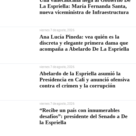
Una vallecaucana llega al Gobierno De
La Espriella: María Fernanda Santa,
nueva viceministra de Infraestructura
viernes 7 de agosto, 2026
Ana Lucía Pineda: vea quién es la
discreta y elegante primera dama que
acompaña a Abelardo De La Espriella
viernes 7 de agosto, 2026
Abelardo de la Espriella asumió la
Presidencia en Cali y anunció ofensiva
contra el crimen y la corrupción
viernes 7 de agosto, 2026
“Recibe un país con innumerables
desafíos”: presidente del Senado a De
la Espriella