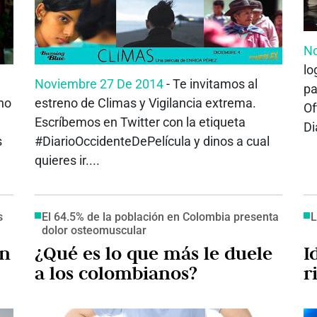
No
lo
Noviembre 27 De 2014
- Te invitamos al
pa
ano
estreno de Climas y Vigilancia extrema.
Of
Escríbemos en Twitter con la etiqueta
Di
s
#DiarioOccidenteDePelícula y dinos a cual
quieres ir....
s
El 64.5% de la población en Colombia presenta
L
dolor osteomuscular
an
¿Qué es lo que más le duele
I
a los colombianos?
r