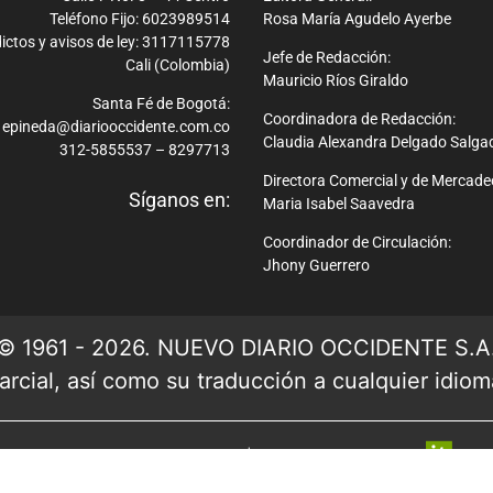
Teléfono Fijo: 6023989514
Rosa María Agudelo Ayerbe
ictos y avisos de ley: 3117115778
Jefe de Redacción:
Cali (Colombia)
Mauricio Ríos Giraldo
Santa Fé de Bogotá:
Coordinadora de Redacción:
epineda@diariooccidente.com.co
Claudia Alexandra Delgado Salga
312-5855537 – 8297713
Directora Comercial y de Mercade
Síganos en:
Maria Isabel Saavedra
Coordinador de Circulación:
Jhony Guerrero
© 1961 - 2026. NUEVO DIARIO OCCIDENTE S.A
rcial, así como su traducción a cualquier idioma 
Ver mapa del sitio
| Desarrollado por: