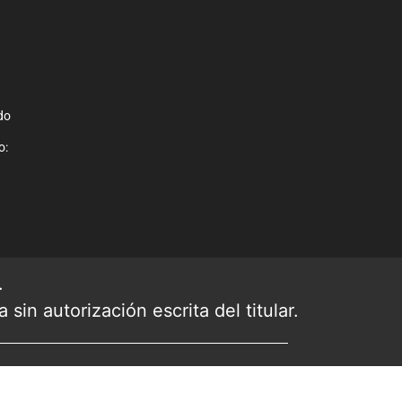
do
o:
.
sin autorización escrita del titular.