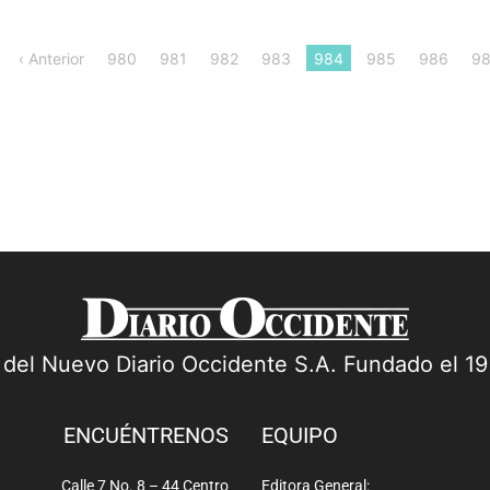
‹ Anterior
980
981
982
983
984
985
986
98
a del Nuevo Diario Occidente S.A. Fundado el 1
ENCUÉNTRENOS
EQUIPO
Calle 7 No. 8 – 44 Centro
Editora General: