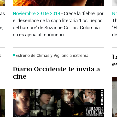
tas
Noviembre 29 De 2014
- Crece la ‘fiebre’ por
No
el desenlace de la saga literaria ‘Los juegos
Th
e,
del hambre’ de Suzanne Collins. Colombia
"E
no es ajena al fenómeno...
de
L
a
Estreno de Climas y Vigilancia extrema
e
Diario Occidente te invita a
cine