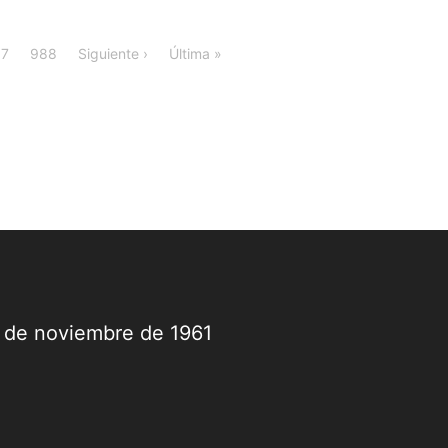
7
988
Siguiente ›
Última »
9 de noviembre de 1961