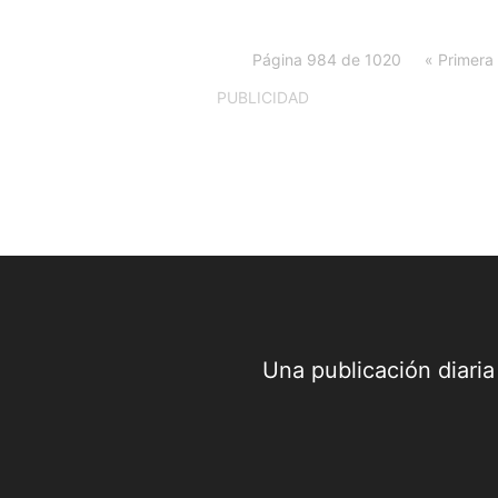
Página 984 de 1020
« Primera
PUBLICIDAD
Una publicación diari