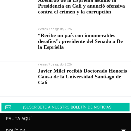
Abelardo de la Espriella asumió la
Presidencia en Cali y anunció ofensiva
contra el crimen y la corrupción
viernes 7 de agosto, 2026
“Recibe un país con innumerables
desafíos”: presidente del Senado a De
la Espriella
viernes 7 de agosto, 2026
Javier Milei recibió Doctorado Honoris
Causa de la Universidad Santiago de
Cali
¡SUSCRÍBETE A NUESTRO BOLETÍN DE NOTICIAS!
PAUTA AQUÍ
POLÍTICA
▼