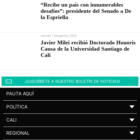
“Recibe un país con innumerables
desafíos”: presidente del Senado a De
la Espriella
viernes 7 de agosto, 2026
Javier Milei recibió Doctorado Honoris
Causa de la Universidad Santiago de
Cali
¡SUSCRÍBETE A NUESTRO BOLETÍN DE NOTICIAS!
PAUTA AQUÍ
POLÍTICA
▼
CALI
▼
REGIONAL
▼