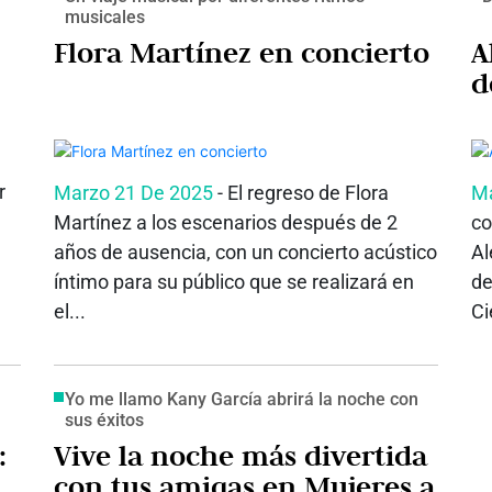
musicales
Flora Martínez en concierto
A
d
r
Marzo 21 De 2025
- El regreso de Flora
Ma
Martínez a los escenarios después de 2
co
e
años de ausencia, con un concierto acústico
Al
íntimo para su público que se realizará en
de
el...
Ci
Yo me llamo Kany García abrirá la noche con
sus éxitos
:
Vive la noche más divertida
con tus amigas en Mujeres a