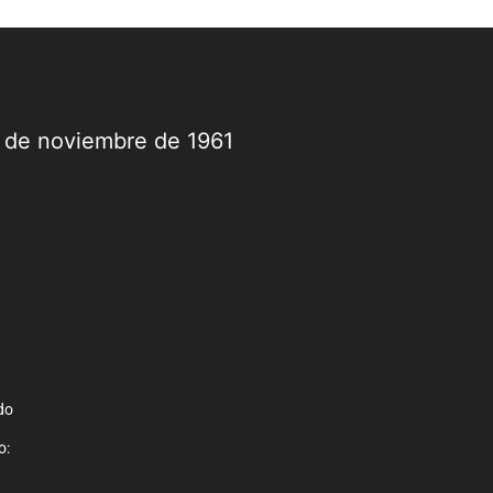
9 de noviembre de 1961
do
o: