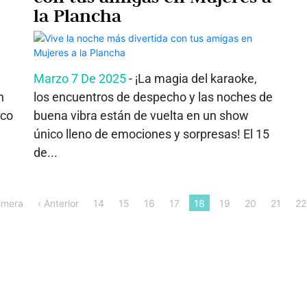
la Plancha
Marzo 7 De 2025
- ¡La magia del karaoke,
n
los encuentros de despecho y las noches de
sco
buena vibra están de vuelta en un show
único lleno de emociones y sorpresas! El 15
de...
imera
‹ Anterior
14
15
16
17
18
19
20
21
22