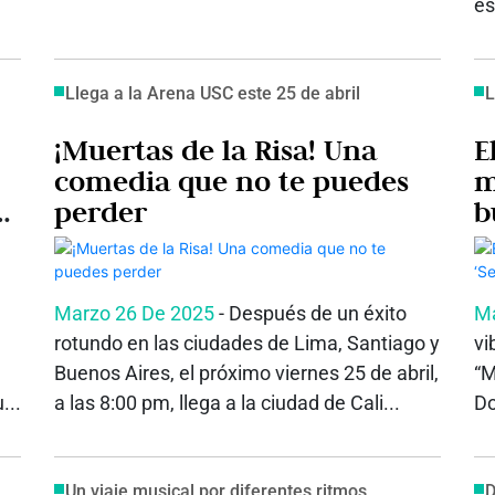
es
Llega a la Arena USC este 25 de abril
L
¡Muertas de la Risa! Una
E
comedia que no te puedes
m
as
perder
b
Marzo 26 De 2025
- Después de un éxito
Ma
rotundo en las ciudades de Lima, Santiago y
vi
Buenos Aires, el próximo viernes 25 de abril,
“M
...
a las 8:00 pm, llega a la ciudad de Cali...
Do
Un viaje musical por diferentes ritmos
D