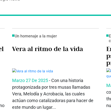
Un homenaje a la mujer
E
c
el
Vera al ritmo de la vida
E
p
p
p
Marzo 27 De 2025
- Con una historia
Ma
protagonizada por tres musas llamadas
co
Vera, Melodía y Acrobacia, las cuales
th
actúan como catalizadoras para hacer de
eno
nu
este mundo un lugar...