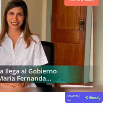
powered
by