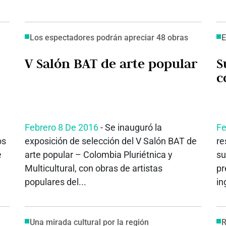
Los espectadores podrán apreciar 48 obras
E
V Salón BAT de arte popular
S
c
Febrero 8 De 2016
- Se inauguró la
Fe
os
exposición de selección del V Salón BAT de
re
e
arte popular – Colombia Pluriétnica y
su
Multicultural, con obras de artistas
pr
populares del...
in
Una mirada cultural por la región
R