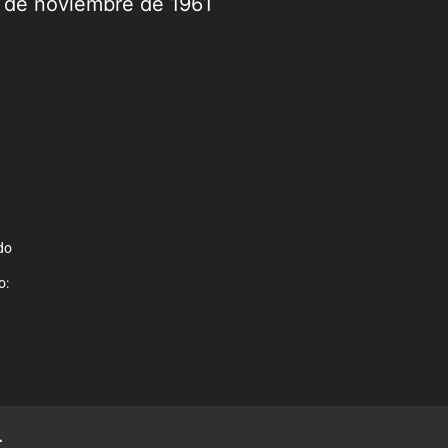
9 de noviembre de 1961
do
o:
.