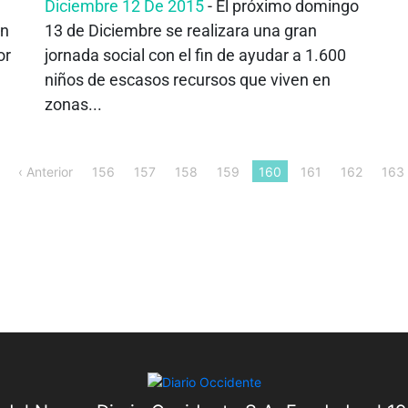
Diciembre 12 De 2015
- El próximo domingo
en
13 de Diciembre se realizara una gran
or
jornada social con el fin de ayudar a 1.600
niños de escasos recursos que viven en
zonas...
‹ Anterior
156
157
158
159
160
161
162
163