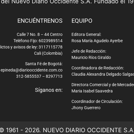
a del Nuevo Diario Occidente S.A. Fundado el 1
ENCUÉNTRENOS
EQUIPO
Calle 7 No. 8 – 44 Centro
Editora General:
Teléfono Fijo: 6023989514
Rosa María Agudelo Ayerbe
ictos y avisos de ley: 3117115778
Jefe de Redacción:
Cali (Colombia)
Mauricio Ríos Giraldo
Santa Fé de Bogotá:
Coordinadora de Redacción:
epineda@diariooccidente.com.co
Claudia Alexandra Delgado Salga
312-5855537 – 8297713
Directora Comercial y de Mercade
Síganos en:
Maria Isabel Saavedra
Coordinador de Circulación:
Jhony Guerrero
© 1961 - 2026. NUEVO DIARIO OCCIDENTE S.A