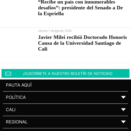
“Recibe un país con innumerables
desafíos”: presidente del Senado a De
la Espriella
viernes 7 de agosto, 2026
Javier Milei recibió Doctorado Honoris
Causa de la Universidad Santiago de
Cali
¡SUSCRÍBETE A NUESTRO BOLETÍN DE NOTICIAS!
PAUTA AQUÍ
POLÍTICA
▼
CALI
▼
REGIONAL
▼