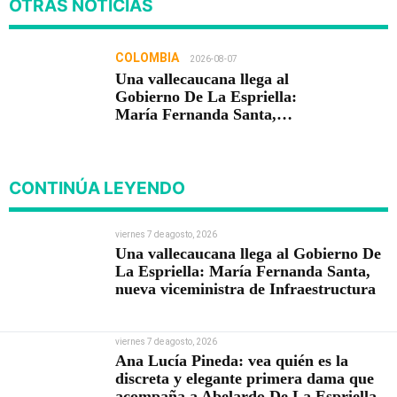
OTRAS NOTICIAS
COLOMBIA
2026-08-07
Una vallecaucana llega al
Gobierno De La Espriella:
María Fernanda Santa,
nueva viceministra de
Infraestructura
CONTINÚA LEYENDO
viernes 7 de agosto, 2026
Una vallecaucana llega al Gobierno De
La Espriella: María Fernanda Santa,
nueva viceministra de Infraestructura
viernes 7 de agosto, 2026
Ana Lucía Pineda: vea quién es la
discreta y elegante primera dama que
acompaña a Abelardo De La Espriella