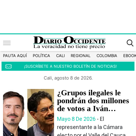
PAUTA AQUÍ
POLÍTICA
CALI
REGIONAL
COLOMBIA
EBOO
¡SUSCRÍBETE A NUESTRO BOLETÍN DE NOTICIAS!
Cali, agosto 8 de 2026.
¿Grupos ilegales le
pondrán dos millones
de votos a Iván
Cepeda? Eso dijo
Mayo 8 De 2026
- El
Santiago Castro
representante a la Cámara
electo por el Valle del Cauca,