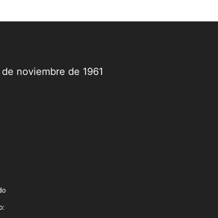
9 de noviembre de 1961
do
o: