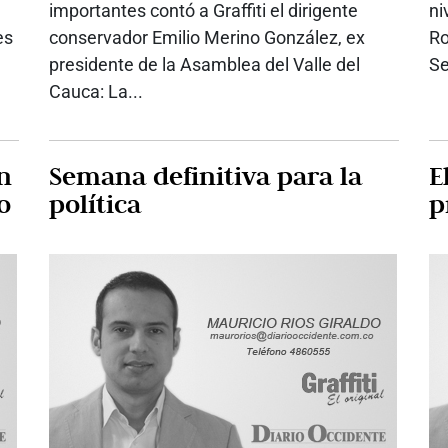
importantes contó a Graffiti el dirigente
ni
es
conservador Emilio Merino González, ex
Ro
presidente de la Asamblea del Valle del
Se
Cauca: La...
n
Semana definitiva para la
E
o
política
p