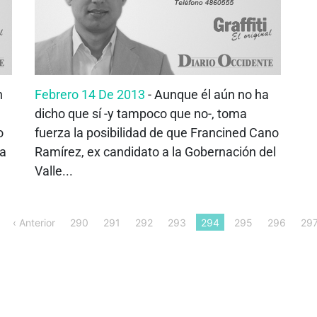
n
Febrero 14 De 2013
- Aunque él aún no ha
dicho que sí -y tampoco que no-, toma
o
fuerza la posibilidad de que Francined Cano
na
Ramírez, ex candidato a la Gobernación del
Valle...
‹ Anterior
290
291
292
293
294
295
296
29