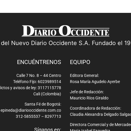
a del Nuevo Diario Occidente S.A. Fundado el 1
ENCUÉNTRENOS
EQUIPO
Calle 7 No. 8 – 44 Centro
Editora General:
Teléfono Fijo: 6023989514
Rosa María Agudelo Ayerbe
ictos y avisos de ley: 3117115778
Jefe de Redacción:
Cali (Colombia)
Mauricio Ríos Giraldo
Santa Fé de Bogotá:
Coordinadora de Redacción:
epineda@diariooccidente.com.co
Claudia Alexandra Delgado Salga
312-5855537 – 8297713
Directora Comercial y de Mercade
Síganos en:
Maria Isabel Saavedra