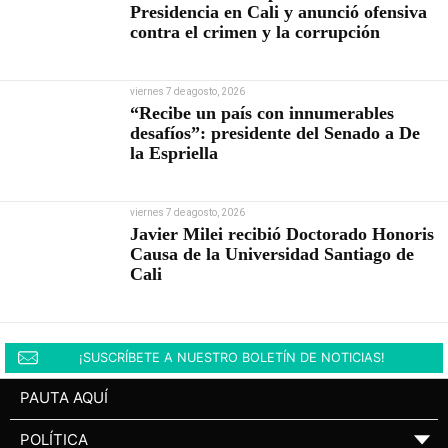
Presidencia en Cali y anunció ofensiva
contra el crimen y la corrupción
viernes 7 de agosto, 2026
“Recibe un país con innumerables
desafíos”: presidente del Senado a De
la Espriella
viernes 7 de agosto, 2026
Javier Milei recibió Doctorado Honoris
Causa de la Universidad Santiago de
Cali
¡SUSCRÍBETE A NUESTRO BOLETÍN DE NOTICIAS!
PAUTA AQUÍ
POLÍTICA
▼