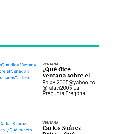
VENTANA
¿Qué dice
Ventana sobre el
Senado y
Falavi2005@yahoo.com
elecciones?… Lea
@falavi2005 La
Pregunta Fregona:
¿Nació el
Petrouribismo o el
Uribepetrismo, a raíz
de la disputa por la
presidencia del
VENTANA
Senado, que terminó
Carlos Suárez
con la derrota del