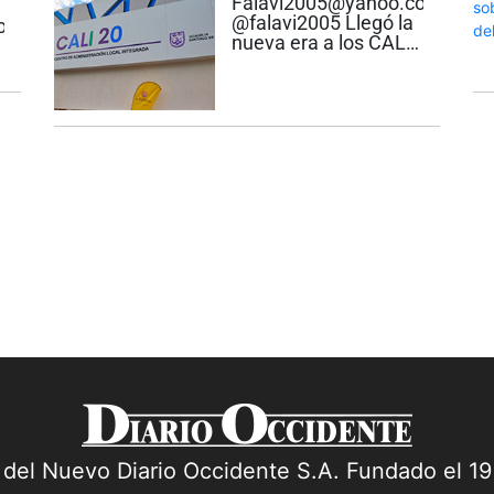
s
Falavi2005@yahoo.com
alto simbolismo!......
@falavi2005 Llegó la
com
nueva era a los CALIs
Todo hay que decirlo:
El alcalde Alejandro
Eder se anota un “hit”,
con bases llenas, al
reconstruir la sede de
13 Centros de
Atención...
a del Nuevo Diario Occidente S.A. Fundado el 1