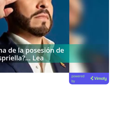
powered
by