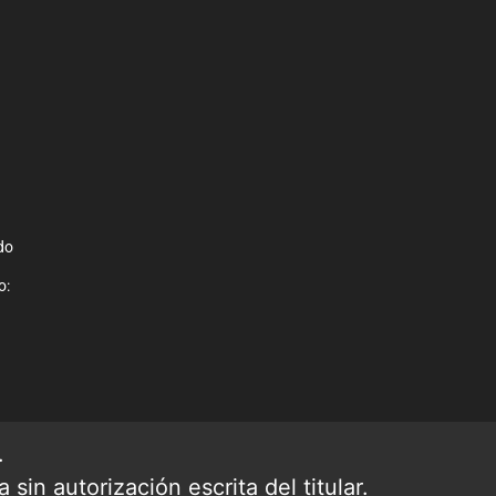
do
o:
.
sin autorización escrita del titular.