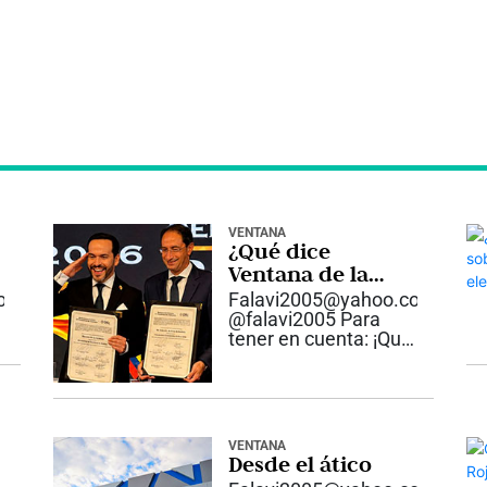
VENTANA
¿Qué dice
Ventana de la
posesión del
com
Falavi2005@yahoo.com
Presidente… Lea
@falavi2005 Para
tener en cuenta: ¡Qué
Abelardo de la
Espriella se
posesione en Cali
como Presidente de
la República de
VENTANA
Colombia, es lo de
Desde el ático
menos, sin olvidar su