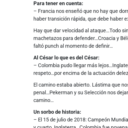
Para tener en cuenta:
– Francia nos enseñó que no hay que dor
haber transición rápida, que debe haber ex
Hay que dar velocidad al ataque…Todo sin r
machetazos para defender…Croacia y Bélg
faltó punch al momento de definir…
Al César lo que es del César:
– Colombia pudo llegar más lejos…Inglat
respeto…por encima de la actuación delezn
El camino estaba abierto. Lástima que nos
penal…Pekerman y su Selección nos dejaro
camino…
Un sorbo de historia:
– El 15 de julio de 2018: Campeón Mundial
y cuarto, Inglaterra…Colombia fue novena