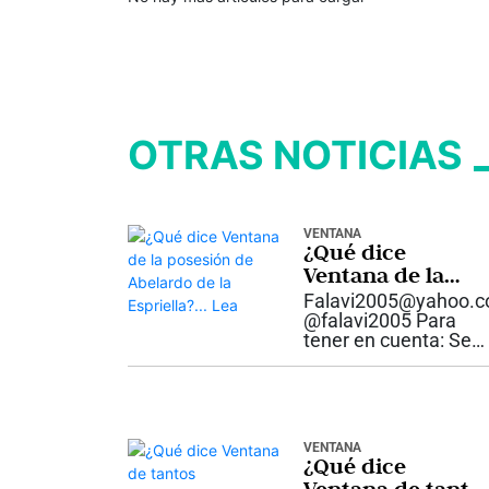
OTRAS NOTICIAS
VENTANA
¿Qué dice
Ventana de la
posesión de
Falavi2005@yahoo.
Abelardo de la
@falavi2005 Para
tener en cuenta: Se
Espriella?… Lea
quedaron fríos y con
todo preparado
aquellos que
pretendían protestar
en las afueras de la
VENTANA
arena de la
¿Qué dice
Universidad Santiago