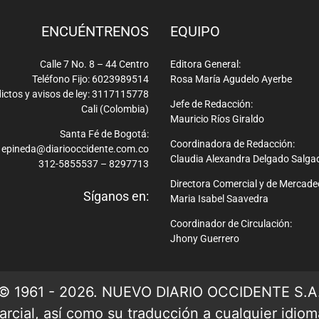
ENCUÉNTRENOS
EQUIPO
Calle 7 No. 8 – 44 Centro
Editora General:
Teléfono Fijo: 6023989514
Rosa María Agudelo Ayerbe
ictos y avisos de ley: 3117115778
Jefe de Redacción:
Cali (Colombia)
Mauricio Ríos Giraldo
Santa Fé de Bogotá:
Coordinadora de Redacción:
epineda@diariooccidente.com.co
Claudia Alexandra Delgado Salga
312-5855537 – 8297713
Directora Comercial y de Mercade
Síganos en:
Maria Isabel Saavedra
Coordinador de Circulación:
Jhony Guerrero
© 1961 - 2026. NUEVO DIARIO OCCIDENTE S.A
rcial, así como su traducción a cualquier idioma 