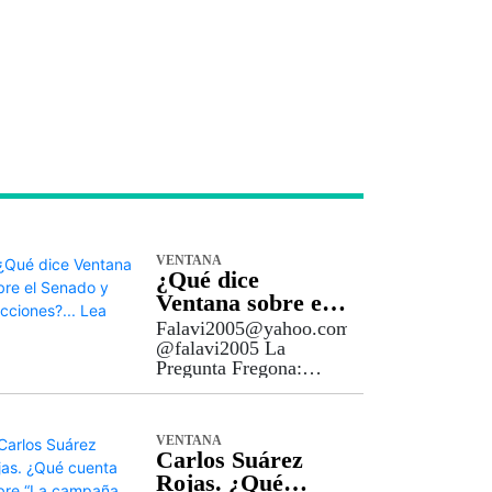
VENTANA
¿Qué dice
Ventana sobre el
Senado y
Falavi2005@yahoo.com
elecciones?… Lea
@falavi2005 La
Pregunta Fregona:
¿Nació el
Petrouribismo o el
Uribepetrismo, a raíz
VENTANA
de la disputa por la
Carlos Suárez
presidencia del Senado,
Rojas. ¿Qué
que terminó con la