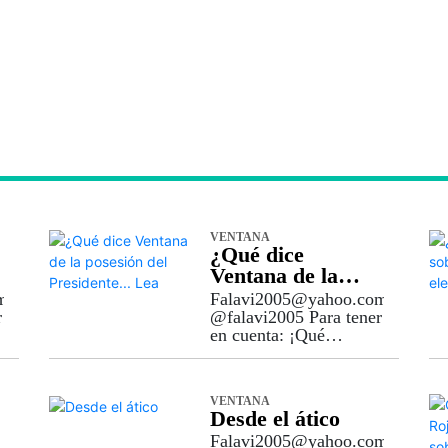
VENTANA
¿Qué dice
Ventana de la
posesión del
m
Falavi2005@yahoo.com
Presidente… Lea
r
@falavi2005 Para tener
en cuenta: ¡Qué
Abelardo de la
Espriella se posesione
en Cali como
VENTANA
Presidente de la
Desde el ático
República de
Falavi2005@yahoo.com
Colombia, es lo de