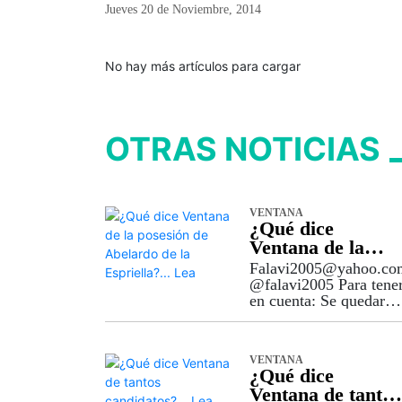
Jueves 20
de
Noviembre, 2014
No hay más artículos para cargar
OTRAS NOTICIAS
VENTANA
¿Qué dice
Ventana de la
posesión de
Falavi2005@yahoo.co
Abelardo de la
@falavi2005 Para tene
en cuenta: Se quedaron
Espriella?… Lea
fríos y con todo
preparado aquellos que
pretendían protestar en
VENTANA
las afueras de la arena
¿Qué dice
de la Universidad
Ventana de tantos
Santiago de Cali contra