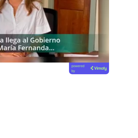
powered
by