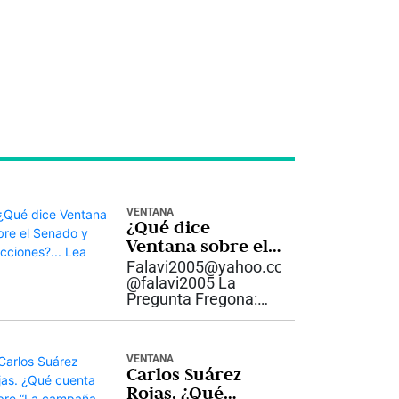
VENTANA
¿Qué dice
Ventana sobre el
Senado y
Falavi2005@yahoo.com
elecciones?… Lea
@falavi2005 La
Pregunta Fregona:
¿Nació el
Petrouribismo o el
Uribepetrismo, a raíz
VENTANA
de la disputa por la
Carlos Suárez
presidencia del
Rojas. ¿Qué
Senado, que terminó