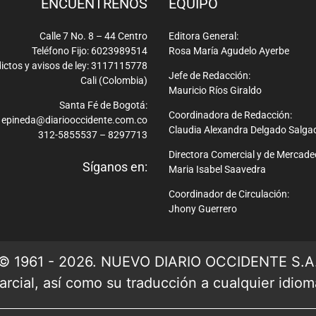
ENCUÉNTRENOS
EQUIPO
Calle 7 No. 8 – 44 Centro
Editora General:
Teléfono Fijo: 6023989514
Rosa María Agudelo Ayerbe
ictos y avisos de ley: 3117115778
Jefe de Redacción:
Cali (Colombia)
Mauricio Ríos Giraldo
Santa Fé de Bogotá:
Coordinadora de Redacción:
epineda@diariooccidente.com.co
Claudia Alexandra Delgado Salga
312-5855537 – 8297713
Directora Comercial y de Mercade
Síganos en:
Maria Isabel Saavedra
Coordinador de Circulación:
Jhony Guerrero
© 1961 - 2026. NUEVO DIARIO OCCIDENTE S.A
rcial, así como su traducción a cualquier idioma 