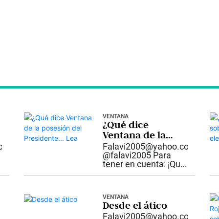
VENTANA
¿Qué dice
Ventana de la
posesión del
com
Falavi2005@yahoo.com
Presidente… Lea
@falavi2005 Para
tener en cuenta: ¡Qué
Abelardo de la
Espriella se
posesione en Cali
VENTANA
como Presidente de
Desde el ático
la República de
s
Falavi2005@yahoo.com
Colombia, es lo de