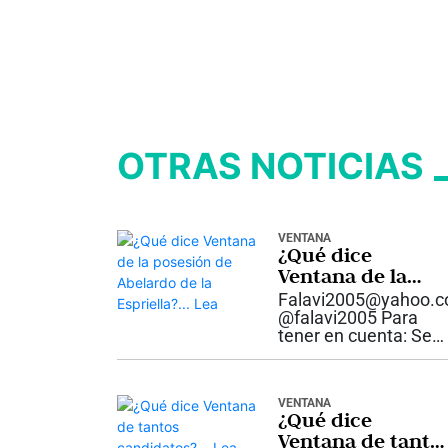
OTRAS NOTICIAS
VENTANA
¿Qué dice
Ventana de la
posesión de
Falavi2005@yahoo.
Abelardo de la
@falavi2005 Para
tener en cuenta: Se
Espriella?… Lea
quedaron fríos y con
todo preparado
aquellos que
VENTANA
pretendían protestar
¿Qué dice
en las afueras de la
Ventana de tanto
arena de la