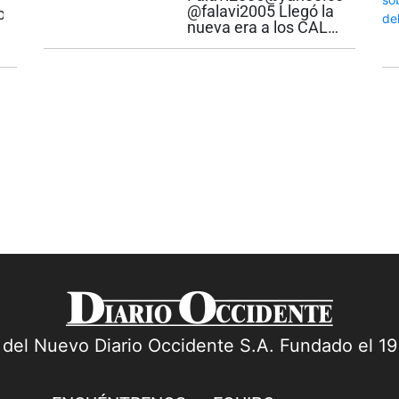
@falavi2005 Llegó la
menos, sin olvidar su
com
nueva era a los CALIs
alto simbolismo!......
Todo hay que decirlo:
El alcalde Alejandro
Eder se anota un “hit”,
con bases llenas, al
reconstruir la sede de
13 Centros de
Atención...
a del Nuevo Diario Occidente S.A. Fundado el 1